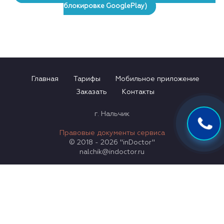
блокировке GooglePlay)
Главная
Тарифы
Мобильное приложение
Заказать
Контакты
г. Нальчик
Правовые документы сервиса
© 2018 - 2026 "inDoctor"
nalchik@indoctor.ru