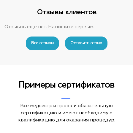
The
Отзывы клиентов
options
may
Отзывов ещё нет. Напишите первым.
be
chosen
on
Все отзывы
Оставить отзыв
the
product
page
Примеры сертификатов
Все медсестры прошли обязательную
сертификацию и имеют необходимую
квалификацию для оказания процедур.