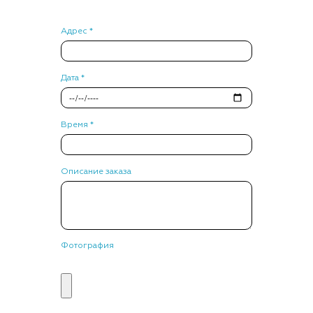
Адрес *
Дата *
Время *
Описание заказа
Фотография