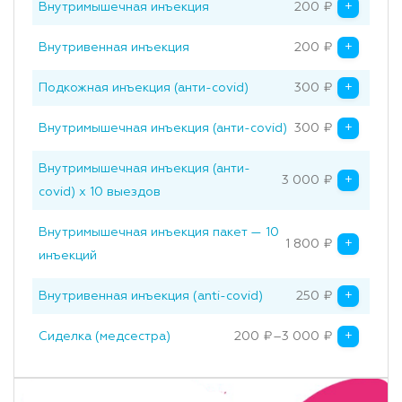
+
Внутримышечная инъекция
200
₽
Original price was
Current price is: 
+
Внутривенная инъекция
200
₽
+
Подкожная инъекция (анти-covid)
300
₽
Original price was
Current price is: 
+
Внутримышечная инъекция (анти-covid)
300
₽
Original price was
Current price is: 
Внутримышечная инъекция (анти-
+
3 000
₽
covid) х 10 выездов
Внутримышечная инъекция пакет — 10
+
1 800
₽
Original price was:
Current price is: 1 
инъекций
+
Внутривенная инъекция (anti-covid)
250
₽
Original price wa
Current price is: 
+
Сиделка (медсестра)
200
₽
–
3 000
₽
Price range: 200₽ through