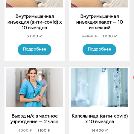
Внутримышечная
Внутримышечная
инъекция (анти-covid) х
инъекция пакет — 10
10 выездов
инъекций
Original
Current
3 000
₽
2 000
₽
1 800
₽
price
price
was:
is:
Подробнее
Подробнее
2
1
000₽.
800₽.
Выезд м/с в частное
Капельница (анти-covid)
учреждение — 2 часа
x 10 выездов
Original
Current
1 300
₽
1 100
₽
14 400
₽