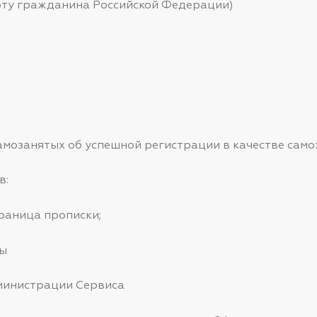
порту гражданина Российской Федерации)
самозанятых об успешной регистрации в качестве сам
в:
траница прописки;
ры
администрации Сервиса