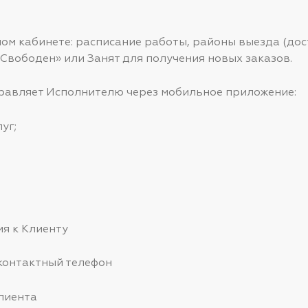
чном кабинете: расписание работы, районы выезда (дос
Свободен» или Занят для получения новых заказов.
правляет Исполнителю через мобильное приложение:
уг;
ия к Клиенту
 контактный телефон
Клиента