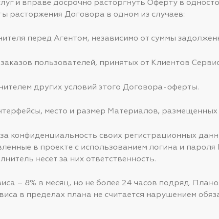
услуг и вправе досрочно расторгнуть Оферту в однос
ты расторжения Договора в одном из случаев:
лнителя перед Агентом, независимо от суммы задолжен
 заказов пользователей, принятых от Клиентов Сервис
лнителем других условий этого Договора-оферты.
интерфейсы, место и размер Материалов, размещенных 
ь за конфиденциальность своих регистрационных данны
вленные в проекте с использованием логина и пароля
нитель несет за них ответственность.
виса – 8% в месяц, но не более 24 часов подряд. План
иса в пределах плана не считается нарушением обяза