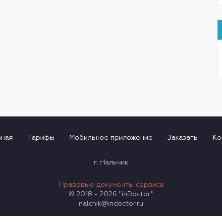
вная
Тарифы
Мобильное приложение
Заказать
Ко
г. Нальчик
Правовые документы сервиса
© 2018 - 2026 "inDoctor"
nalchik@indoctor.ru