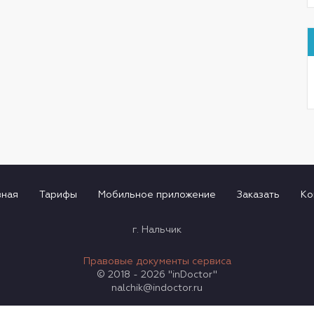
вная
Тарифы
Мобильное приложение
Заказать
Ко
г. Нальчик
Правовые документы сервиса
© 2018 - 2026 "inDoctor"
nalchik@indoctor.ru