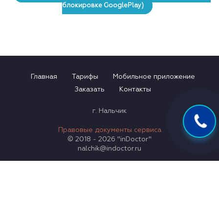
блокировке GooglePlay)
Главная
Тарифы
Мобильное приложение
Заказать
Контакты
г. Нальчик
Правовые документы сервиса
© 2018 - 2026 "inDoctor"
nalchik@indoctor.ru