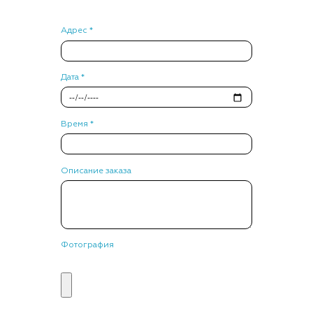
Адрес *
Дата *
Время *
Описание заказа
Фотография