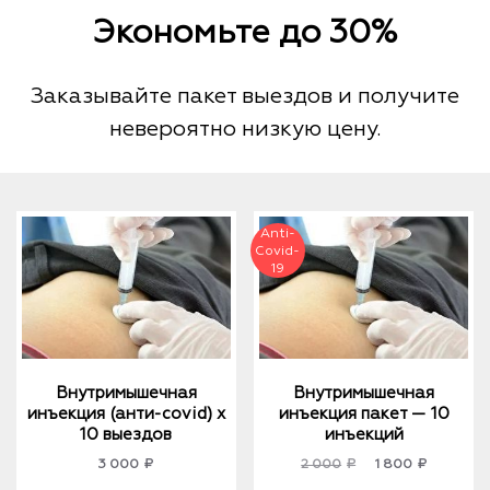
Экономьте до 30%
Заказывайте пакет выездов и получите
невероятно низкую цену.
Внутримышечная
Внутримышечная
инъекция (анти-covid) х
инъекция пакет — 10
10 выездов
инъекций
Original
Current
3 000
₽
2 000
₽
1 800
₽
price
price